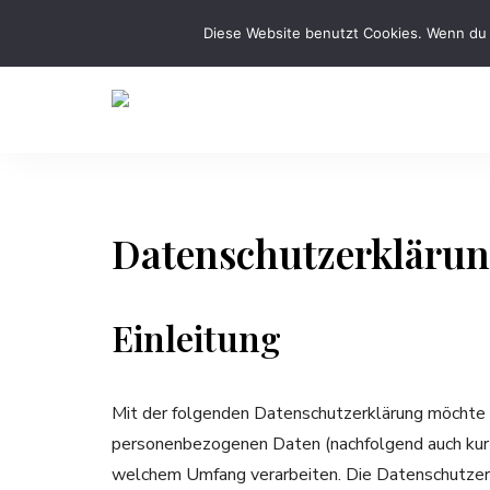
Diese Website benutzt Cookies. Wenn du 
Rezepte
FreakyCook
Neu
Erfinden
Datenschutzerkläru
Einleitung
Mit der folgenden Datenschutzerklärung möchte ic
personenbezogenen Daten (nachfolgend auch kurz
welchem Umfang verarbeiten. Die Datenschutzerkl