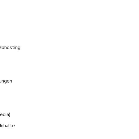
ebhosting
gungen
edia)
Inhalte