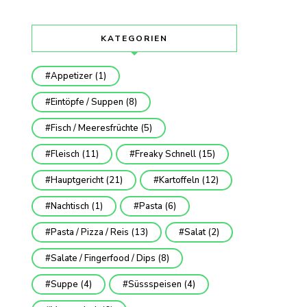
KATEGORIEN
Appetizer
(1)
Eintöpfe / Suppen
(8)
Fisch / Meeresfrüchte
(5)
Fleisch
(11)
Freaky Schnell
(15)
Hauptgericht
(21)
Kartoffeln
(12)
Nachtisch
(1)
Pasta
(6)
Pasta / Pizza / Reis
(13)
Salat
(2)
Salate / Fingerfood / Dips
(8)
Suppe
(4)
Süssspeisen
(4)