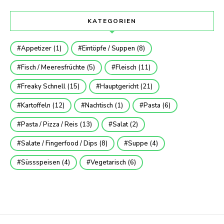
KATEGORIEN
Appetizer
(1)
Eintöpfe / Suppen
(8)
Fisch / Meeresfrüchte
(5)
Fleisch
(11)
Freaky Schnell
(15)
Hauptgericht
(21)
Kartoffeln
(12)
Nachtisch
(1)
Pasta
(6)
Pasta / Pizza / Reis
(13)
Salat
(2)
Salate / Fingerfood / Dips
(8)
Suppe
(4)
Süssspeisen
(4)
Vegetarisch
(6)