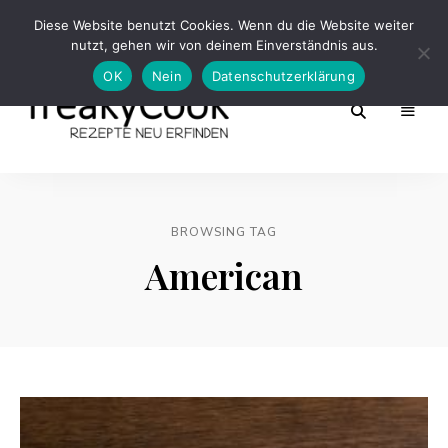
Diese Website benutzt Cookies. Wenn du die Website weiter
nutzt, gehen wir von deinem Einverständnis aus.
OK
Nein
Datenschutzerklärung
Rezepte
FreakyCook
Neu
Erfinden
BROWSING TAG
American