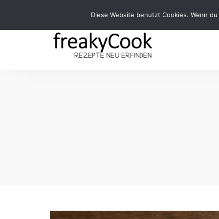
Diese Website benutzt Cookies. Wenn du 
Rezepte
FreakyCook
Neu
Erfinden