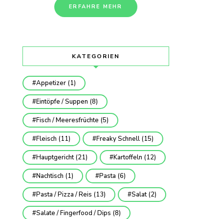
ERFAHRE MEHR
KATEGORIEN
Appetizer
(1)
Eintöpfe / Suppen
(8)
Fisch / Meeresfrüchte
(5)
Fleisch
(11)
Freaky Schnell
(15)
Hauptgericht
(21)
Kartoffeln
(12)
Nachtisch
(1)
Pasta
(6)
Pasta / Pizza / Reis
(13)
Salat
(2)
Salate / Fingerfood / Dips
(8)