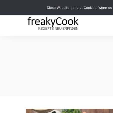
Diese Website benutzt Cookies. Wenn du 
Rezepte
FreakyCook
Neu
Erfinden