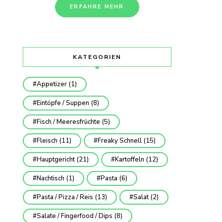
ERFAHRE MEHR
KATEGORIEN
Appetizer
(1)
Eintöpfe / Suppen
(8)
Fisch / Meeresfrüchte
(5)
Fleisch
(11)
Freaky Schnell
(15)
Hauptgericht
(21)
Kartoffeln
(12)
Nachtisch
(1)
Pasta
(6)
Pasta / Pizza / Reis
(13)
Salat
(2)
Salate / Fingerfood / Dips
(8)