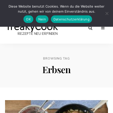
Diese Website benutzt Cookies. Wenn du die Website weiter
nutzt, gehen wir von deinem Einverständnis aus.
OK
Nein
Datenschutzerklärung
Rezepte
FreakyCook
Neu
Erfinden
BROWSING TAG
Erbsen