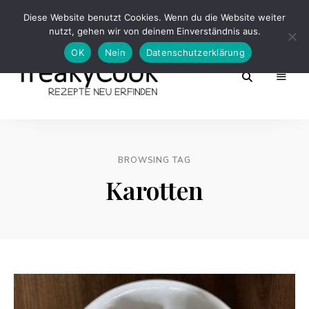
Diese Website benutzt Cookies. Wenn du die Website weiter
nutzt, gehen wir von deinem Einverständnis aus.
OK
Nein
Datenschutzerklärung
Rezepte
FreakyCook
Neu
Erfinden
BROWSING TAG
Karotten