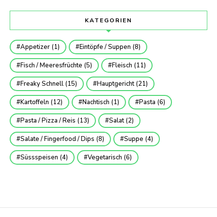
KATEGORIEN
Appetizer
(1)
Eintöpfe / Suppen
(8)
Fisch / Meeresfrüchte
(5)
Fleisch
(11)
Freaky Schnell
(15)
Hauptgericht
(21)
Kartoffeln
(12)
Nachtisch
(1)
Pasta
(6)
Pasta / Pizza / Reis
(13)
Salat
(2)
Salate / Fingerfood / Dips
(8)
Suppe
(4)
Süssspeisen
(4)
Vegetarisch
(6)