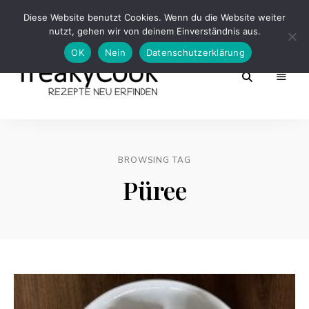
Diese Website benutzt Cookies. Wenn du die Website weiter
nutzt, gehen wir von deinem Einverständnis aus.
OK
Nein
Datenschutzerklärung
Rezepte
FreakyCook
Neu
Erfinden
BROWSING TAG
Püree