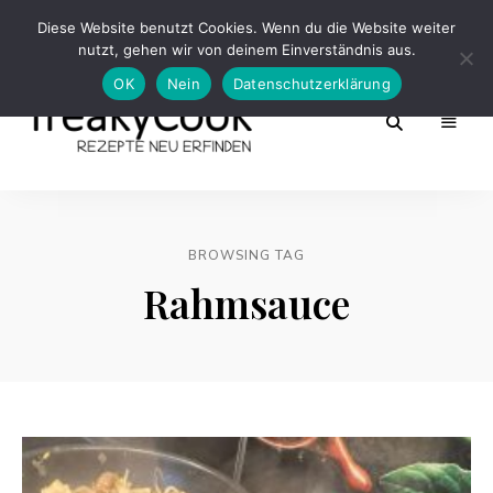
Diese Website benutzt Cookies. Wenn du die Website weiter
nutzt, gehen wir von deinem Einverständnis aus.
OK
Nein
Datenschutzerklärung
Rezepte
FreakyCook
Neu
Erfinden
BROWSING TAG
Rahmsauce