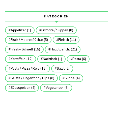
KATEGORIEN
Appetizer
(1)
Eintöpfe / Suppen
(8)
Fisch / Meeresfrüchte
(5)
Fleisch
(11)
Freaky Schnell
(15)
Hauptgericht
(21)
Kartoffeln
(12)
Nachtisch
(1)
Pasta
(6)
Pasta / Pizza / Reis
(13)
Salat
(2)
Salate / Fingerfood / Dips
(8)
Suppe
(4)
Süssspeisen
(4)
Vegetarisch
(6)