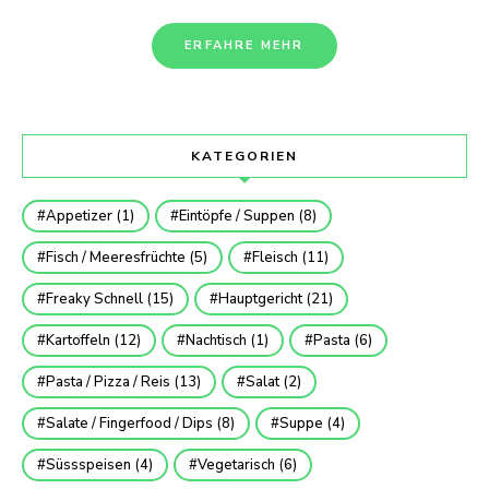
ERFAHRE MEHR
KATEGORIEN
Appetizer
(1)
Eintöpfe / Suppen
(8)
Fisch / Meeresfrüchte
(5)
Fleisch
(11)
Freaky Schnell
(15)
Hauptgericht
(21)
Kartoffeln
(12)
Nachtisch
(1)
Pasta
(6)
Pasta / Pizza / Reis
(13)
Salat
(2)
Salate / Fingerfood / Dips
(8)
Suppe
(4)
Süssspeisen
(4)
Vegetarisch
(6)