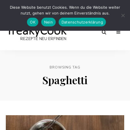
Diese Website benutzt Cookies. Wenn du die Website weiter
nutzt, gehen wir von deinem Einverständnis aus.
OK
Nein
Datenschutzerklärung
Rezepte
FreakyCook
Neu
Erfinden
BROWSING TAG
Spaghetti